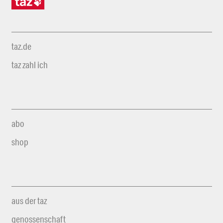
taz.de
taz zahl ich
abo
shop
aus der taz
genossenschaft