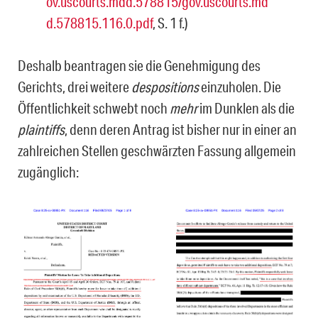
ov.uscourts.mdd.578815/gov.uscourts.md
d.578815.116.0.pdf
, S. 1 f.)
Deshalb beantragen sie die Genehmigung des
Gerichts, drei weitere
despositions
einzuholen. Die
Öffentlichkeit schwebt noch
mehr
im Dunklen als die
plaintiffs
, denn deren Antrag ist bisher nur in einer an
zahlreichen Stellen geschwärzten Fassung allgemein
zugänglich: