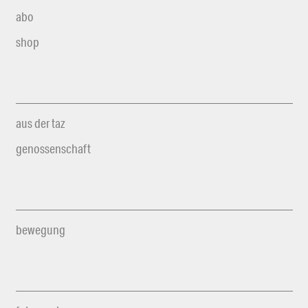
abo
shop
aus der taz
genossenschaft
bewegung