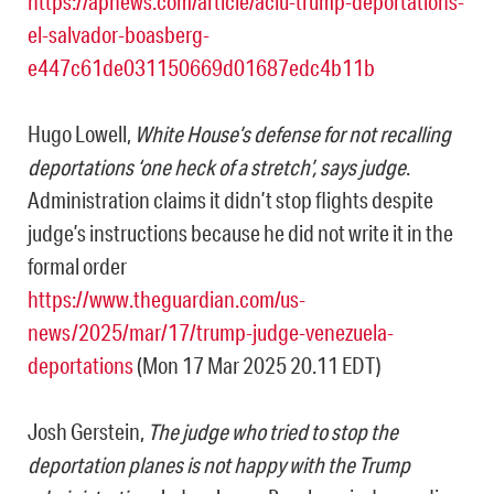
https://apnews.com/article/aclu-trump-deportations-
el-salvador-boasberg-
e447c61de031150669d01687edc4b11b
Hugo Lowell,
White House’s defense for not recalling
deportations ‘one heck of a stretch’, says judge
.
Administration claims it didn’t stop flights despite
judge’s instructions because he did not write it in the
formal order
https://www.theguardian.com/us-
news/2025/mar/17/trump-judge-venezuela-
deportations
(Mon 17 Mar 2025 20.11 EDT)
Josh Gerstein,
The judge who tried to stop the
deportation planes is not happy with the Trump