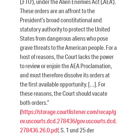
(‚FTO‘), under the Alien Enemies Act (‚AEA‘).
These orders are an affront to the
President’s broad constitutional and
statutory authority to protect the United
States from dangerous aliens who pose
grave threats to the American people. For a
host of reasons, the Court lacks the power
to review or enjoin the AEA Proclamation,
and must therefore dissolve its orders at
the first available opportunity. […]. For
these reasons, the Court should vacate
both orders.“
(
https://storage.courtlistener.com/recap/g
ov.uscourts.dcd.278436/gov.uscourts.dcd.
278436.26.0.pdf
, S. 1 und 25 der