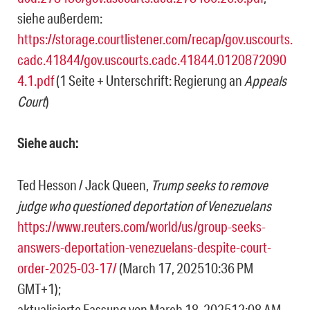
siehe außerdem:
https://storage.courtlistener.com/recap/gov.uscourts.
cadc.41844/gov.uscourts.cadc.41844.0120872090
4.1.pdf
(1 Seite + Unterschrift: Regierung an
Appeals
Court
)
Siehe auch:
Ted Hesson / Jack Queen,
Trump seeks to remove
judge who questioned deportation of Venezuelans
https://www.reuters.com/world/us/group-seeks-
answers-deportation-venezuelans-despite-court-
order-2025-03-17/
(March 17, 202510:36 PM
GMT+1);
aktualisierte Fassung von March 18, 202512:08 AM