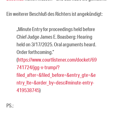
Ein weiterer Beschluß des Richters ist angekündigt:
„Minute Entry for proceedings held before
Chief Judge James E. Boasberg: Hearing
held on 3/17/2025. Oral arguments heard.
Order forthcoming.“
(
https://www.courtlistener.com/docket/69
741724/jgg-v-trump/?
filed_after=&filed_before=&entry_gte=&e
ntry_lte=&order_by=desc#minute-entry-
419538745
)
PS.: