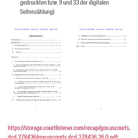
gedruckten bzw. 9 und 33 der digitalen
Seitenzählung)
https://storage.courtlistener.com/recap/gov.uscourts.
dcd.278436/gov.uscourts.dcd.278436.26.0.pdf
;