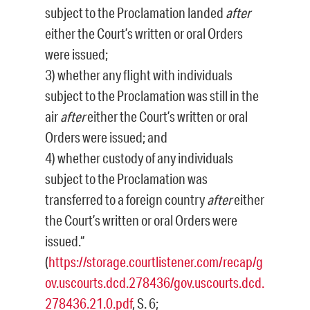
subject to the Proclamation landed
after
either the Court’s written or oral Orders
were issued;
3) whether any flight with individuals
subject to the Proclamation was still in the
air
after
either the Court’s written or oral
Orders were issued; and
4) whether custody of any individuals
subject to the Proclamation was
transferred to a foreign country
after
either
the Court’s written or oral Orders were
issued.“
(
https://storage.courtlistener.com/recap/g
ov.uscourts.dcd.278436/gov.uscourts.dcd.
278436.21.0.pdf
, S. 6;