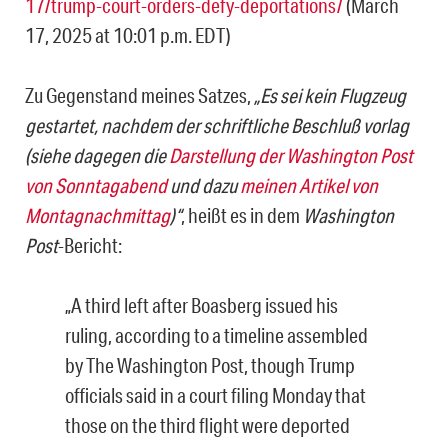
17/trump-court-orders-defy-deportations/
(March
17, 2025 at 10:01 p.m. EDT)
Zu Gegenstand meines Satzes,
„Es sei kein Flugzeug
gestartet, nachdem der schriftliche Beschluß vorlag
(siehe dagegen die
Darstellung der
Washington Post
von Sonntagabend
und dazu
meinen Artikel von
Montagnachmittag
)“
, heißt es in dem
Washington
Post
-Bericht:
„A third left after Boasberg issued his
ruling, according to a timeline assembled
by The Washington Post, though Trump
officials said in a court filing Monday that
those on the third flight were deported