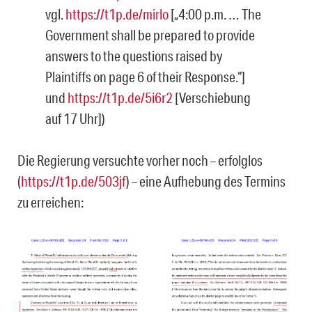
vgl.
https://t1p.de/mirlo
[„4:00 p.m. … The
Government shall be prepared to provide
answers to the questions raised by
Plaintiffs on page 6 of their Response.“]
und
https://t1p.de/5i6r2
[Verschiebung
auf 17 Uhr])
Die Regierung versuchte vorher noch – erfolglos
(
https://t1p.de/503jf
) – eine Aufhebung des Termins
zu erreichen: