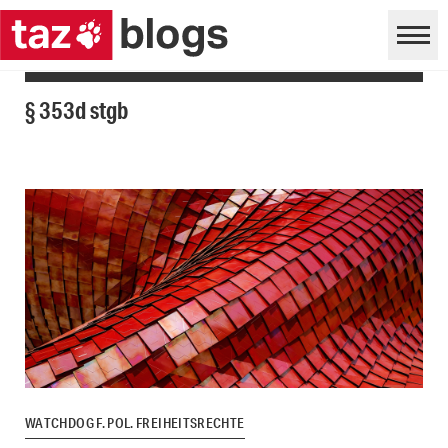
§ 353d stgb
WATCHDOG F. POL. FREIHEITSRECHTE