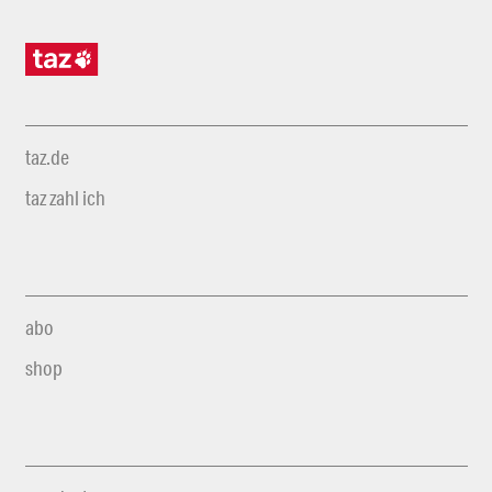
taz.de
taz zahl ich
abo
shop