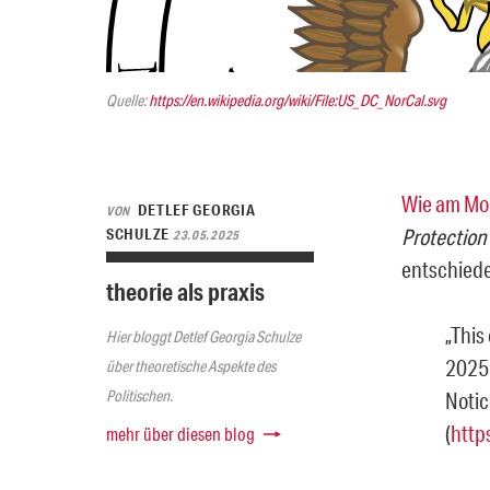
Quelle:
https://en.wikipedia.org/wiki/File:US_DC_NorCal.svg
Wie am Mo
DETLEF GEORGIA
VON
Protection
SCHULZE
23.05.2025
entschied
theorie als praxis
„This
Hier bloggt Detlef Georgia Schulze
2025 
über theoretische Aspekte des
Politischen.
Notic
(
http
mehr über diesen blog