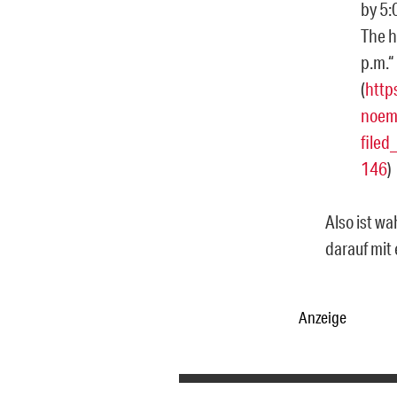
by 5:
The h
p.m.“
(
http
noem
filed
146
)
Also ist w
darauf mit
Anzeige