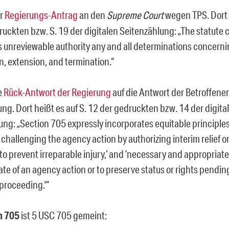
er
Regierungs-Antrag
an den
Supreme Court
wegen TPS. Dort h
ruckten bzw. S. 19 der digitalen Seitenzählung: „The statute 
s unreviewable authority any and all determinations concern
n, extension, and termination.“
e
Rück-Antwort der Regierung
auf die Antwort der Betroffene
ng. Dort heißt es auf S. 12 der gedruckten bzw. 14 der digita
ung: „Section 705 expressly incorporates equitable principle
 challenging the agency action by authorizing interim relief on
to prevent irreparable injury,‘ and ’necessary and appropriat
ate of an agency action or to preserve status or rights pendin
 proceeding.'“
n 705
ist 5 USC 705 gemeint: