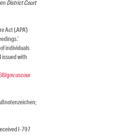
den
District Court
e Act (‚APA‘)
eedings.‘
 of individuals
4 issued with
68/gov.uscour
Fußnotenzeichen;
received I-797