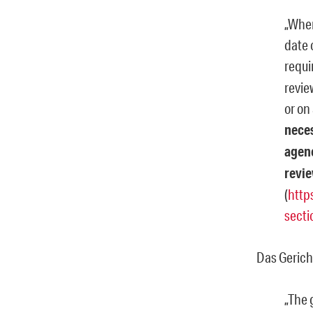
„When
date 
requi
revie
or on 
neces
agenc
revi
(
http
sect
Das Gerich
„The 