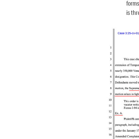
forms
is th