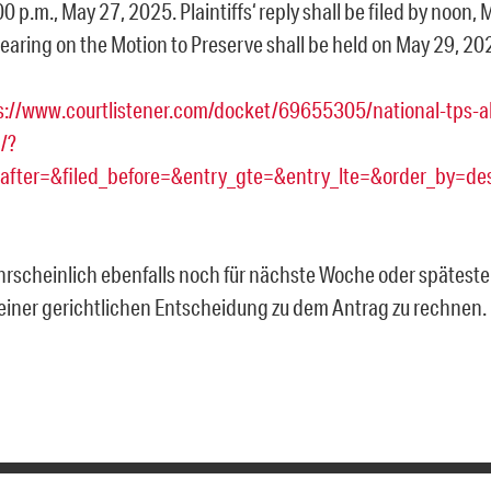
00 p.m., May 27, 2025. Plaintiffs‘ reply shall be filed by noon,
earing on the Motion to Preserve shall be held on May 29, 202
s://www.courtlistener.com/docket/69655305/national-tps-al
/?
_after=&filed_before=&entry_gte=&entry_lte=&order_by=de
ahrscheinlich ebenfalls noch für nächste Woche oder spätes
 einer gerichtlichen Entscheidung zu dem Antrag zu rechnen.