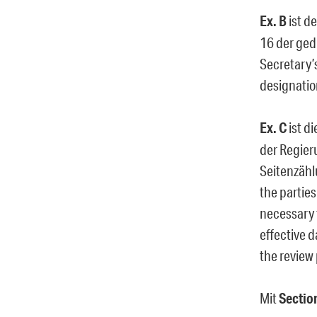
Ex. B
ist d
16 der ged
Secretary’
designatio
Ex. C
ist di
der Regieru
Seitenzähl
the parties
necessary 
effective d
the review
Mit
Sectio