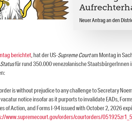
Aufrechterh
Neuer Antrag an den Distri
ntag berichtet
, hat der US-
Supreme Court
am Montag in Sac
 Status
für rund 350.000 venezolanische StaatsbürgerInnen i
en:
 order is without prejudice to any challenge to Secretary Noem
vacatur notice insofar as it purports to invalidate EADs, Form
es of Action, and Forms I-94 issued with October 2, 2026 expi
s://www.supremecourt.gov/orders/courtorders/051925zr1_