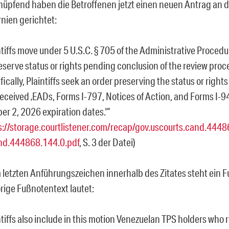
üpfend haben die Betroffenen jetzt einen neuen Antrag an 
rnien gerichtet:
ntiffs move under 5 U.S.C. § 705 of the Administrative Procedur
reserve status or rights pending conclusion of the review proc
fically, Plaintiffs seek an order preserving the status or rights
eceived ‚EADs, Forms I-797, Notices of Action, and Forms I-9
er 2, 2026 expiration dates.'“
s://storage.courtlistener.com/recap/gov.uscourts.cand.4448
nd.444868.144.0.pdf
, S. 3 der Datei)
 letzten Anführungszeichen innerhalb des Zitates steht ein 
rige Fußnotentext lautet:
ntiffs also include in this motion Venezuelan TPS holders who 