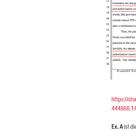
https://st
444868.14
Ex. A
ist di