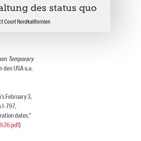
altung des status quo
ct Court Nordkalifornien
hen
Temporary
n den USA u.a.
’s February 3,
s I-797,
ration dates.“
5h26.pdf
)