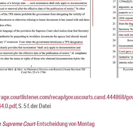
orage.courtlistener.com/recap/gov.uscourts.cand.444868/gov
4.0.pdf
, S. 5 f. der Datei
e
Supreme Court
-Entscheidung von Montag