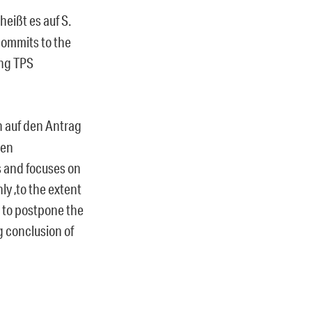
eißt es auf S.
commits to the
ing TPS
n auf den Antrag
len
s and focuses on
ly ‚to the extent
e to postpone the
g conclusion of