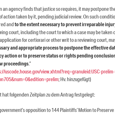
 an agency finds that justice so requires, it may postpone the
of action taken by it, pending judicial review. On such condit
red and
to the extent necessary to prevent irreparable injur
wing court, including the court to which a case may be taken 
application for certiorari or other writ to a reviewing court, may
sary and appropriate process to postpone the effective dat
y action or to preserve status or rights pending conclusion
ew proceedings
.“
s://uscode.house.gov/view.xhtml?req=granuleid:USC-prelim-t
ion705&num=0&edition=prelim
; Hv. hinzugefügt)
t hat folgenden Zeitplan zu dem Antrag festgelegt:
government’s opposition to 144 Plaintiffs‘ Motion to Preserve s