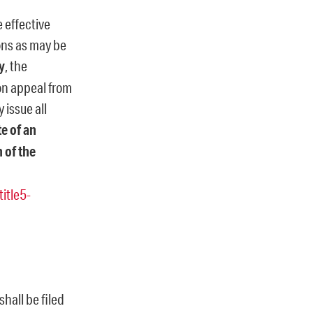
 effective
ions as may be
y
, the
on appeal from
 issue all
e of an
 of the
itle5-
hall be filed