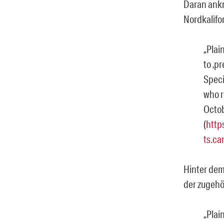
Daran ankn
Nordkalifo
„Plai
to ‚p
Speci
who r
Octob
(
http
ts.ca
Hinter dem
der zugehö
„Plai