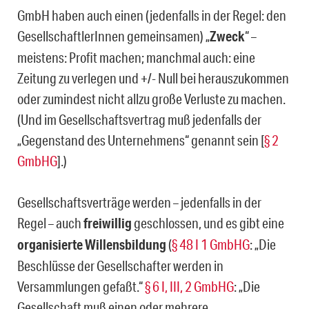
GmbH haben auch einen (jedenfalls in der Regel: den
GesellschaftlerInnen gemeinsamen) „
Zweck
“ –
meistens: Profit machen; manchmal auch: eine
Zeitung zu verlegen und +/- Null bei herauszukommen
oder zumindest nicht allzu große Verluste zu machen.
(Und im Gesellschaftsvertrag muß jedenfalls der
„Gegenstand des Unternehmens“ genannt sein [
§ 2
GmbHG
].)
Gesellschaftsverträge werden – jedenfalls in der
Regel – auch
freiwillig
geschlossen, und es gibt eine
organisierte Willensbildung
(
§ 48 I 1 GmbHG
: „Die
Beschlüsse der Gesellschafter werden in
Versammlungen gefaßt.“
§ 6 I, III, 2 GmbHG
: „Die
Gesellschaft muß einen oder mehrere