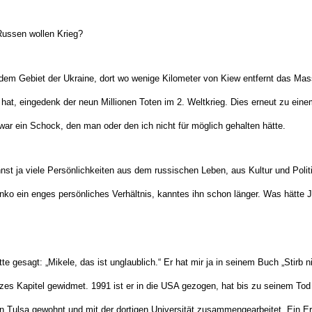
 Russen wollen Krieg?
 dem Gebiet der Ukraine, dort wo wenige Kilometer von Kiew entfernt das Ma
 hat, eingedenk der neun Millionen Toten im 2. Weltkrieg. Dies erneut zu ein
ar ein Schock, den man oder den ich nicht für möglich gehalten hätte.
nst ja viele Persönlichkeiten aus dem russischen Leben, aus Kultur und Polit
ko ein enges persönliches Verhältnis, kanntes ihn schon länger. Was hätte
tte gesagt: „Mikele, das ist unglaublich.“ Er hat mir ja in seinem Buch „Stirb 
zes Kapitel gewidmet. 1991 ist er in die USA gezogen, hat bis zu seinem Tod
n Tulsa gewohnt und mit der dortigen Universität zusammengearbeitet. Ein E