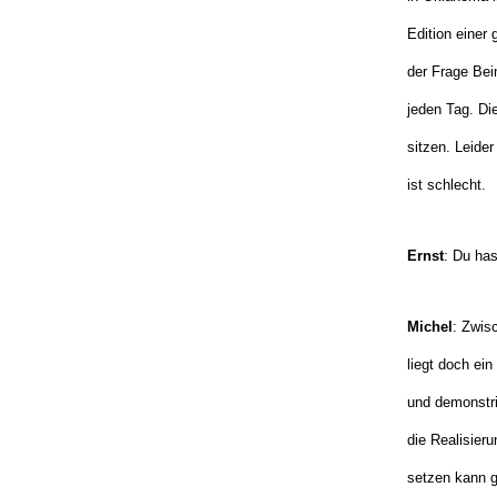
Edition einer 
der Frage Bei
jeden Tag. Di
sitzen. Leide
ist schlecht.
Ernst
: Du has
Michel
: Zwisc
liegt doch ei
und demonstri
die Realisier
setzen kann g