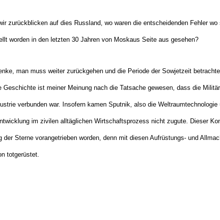
ir zurückblicken auf dies Russland, wo waren die entscheidenden Fehler wo 
llt worden in den letzten 30 Jahren von Moskaus Seite aus gesehen?
denke, man muss weiter zurückgehen und die Periode der Sowjetzeit betracht
 Geschichte ist meiner Meinung nach die Tatsache gewesen, dass die Militäri
ndustrie verbunden war. Insofern kamen Sputnik, also die Weltraumtechnologie
Entwicklung im zivilen alltäglichen Wirtschaftsprozess nicht zugute. Dieser Kon
 der Sterne vorangetrieben worden, denn mit diesen Aufrüstungs- und Allma
n totgerüstet.