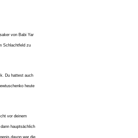
ssaker von Babi Yar
em Schlachtfeld zu
ik. Du hattest auch
 Jewtuschenko heute
nicht vor deinem
 dann hauptsächlich
rgenis davon war die