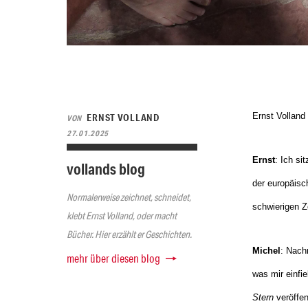
Ernst Volland
ERNST VOLLAND
VON
27.01.2025
Ernst
: Ich s
vollands blog
der europäisch
Normalerweise zeichnet, schneidet,
schwierigen Z
klebt Ernst Volland, oder macht
Bücher. Hier erzählt er Geschichten.
Michel
: Nach
mehr über diesen blog
was mir einfi
Stern
veröffen