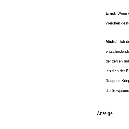
Ernst
: Wenn w
Weichen geste
Michel
: Ich 
entscheidende
der zivilen I
letztlich der 
Reagens Krieg
die Sowjetunio
Anzeige