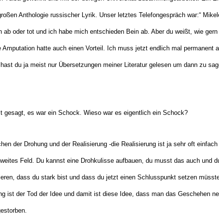
großen Anthologie russischer Lyrik. Unser letztes Telefongespräch war:“ Mikele
n ab oder tot und ich habe mich entschieden Bein ab. Aber du weißt, wie gern 
e Amputation hatte auch einen Vorteil. Ich muss jetzt endlich mal permanent 
r hast du ja meist nur Übersetzungen meiner Literatur gelesen um dann zu sa
t gesagt, es war ein Schock. Wieso war es eigentlich ein Schock?
hen der Drohung und der Realisierung -die Realisierung ist ja sehr oft einfach
n weites Feld. Du kannst eine Drohkulisse aufbauen, du musst das auch und 
eren, dass du stark bist und dass du jetzt einen Schlusspunkt setzen müsste
ung ist der Tod der Idee und damit ist diese Idee, dass man das Geschehen 
estorben.