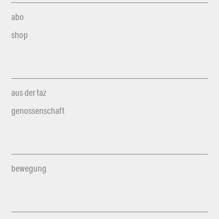
abo
shop
aus der taz
genossenschaft
bewegung