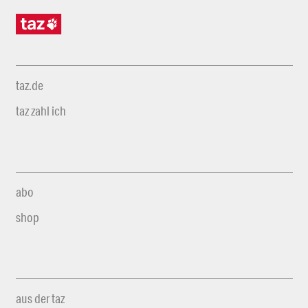
taz.de
taz zahl ich
abo
shop
aus der taz