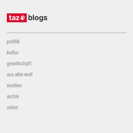
politik
kultur
gesellschaft
aus aller welt
medien
archiv
osten