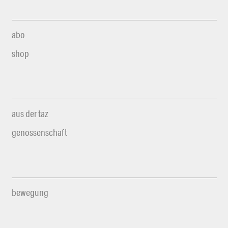
abo
shop
aus der taz
genossenschaft
bewegung