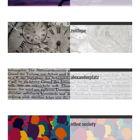
zeitlupe
alexanderplatz
other society