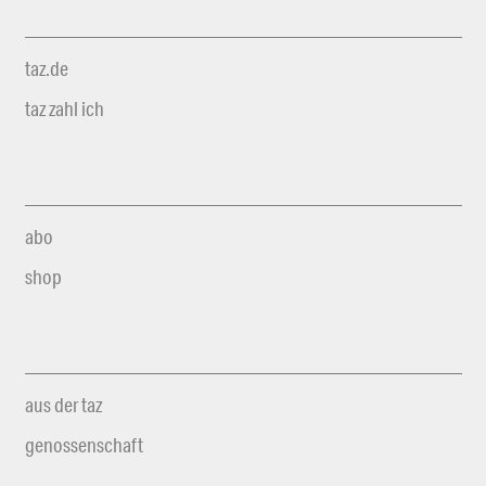
taz.de
taz zahl ich
abo
shop
aus der taz
genossenschaft