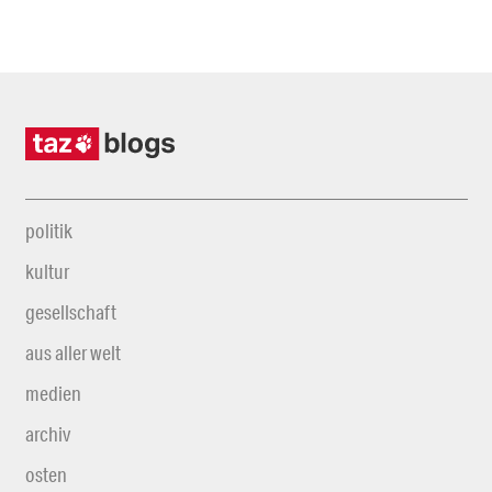
politik
kultur
gesellschaft
aus aller welt
medien
archiv
osten