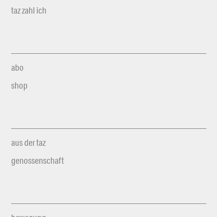
taz zahl ich
abo
shop
aus der taz
genossenschaft