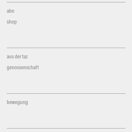
abo
shop
aus der taz
genossenschaft
bewegung