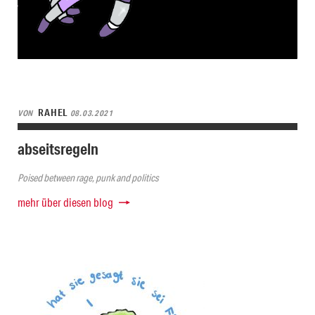
RAHEL
VON
08.03.2021
abseitsregeln
Poised between rage, punk and politics
mehr über diesen blog