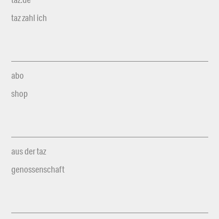
taz zahl ich
abo
shop
aus der taz
genossenschaft