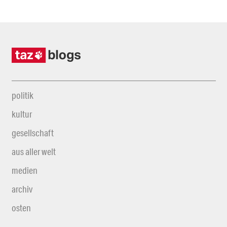
politik
kultur
gesellschaft
aus aller welt
medien
archiv
osten