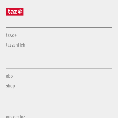
taz.de
taz zahl ich
abo
shop
aus der taz