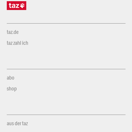
taz.de
taz zahl ich
abo
shop
aus der taz