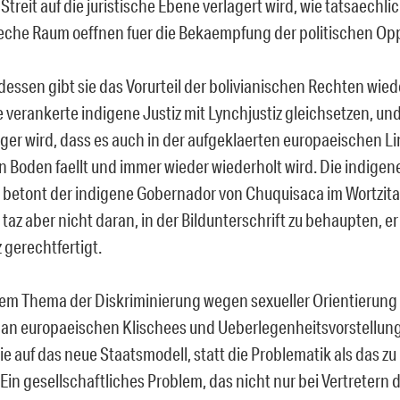
 Streit auf die juristische Ebene verlagert wird, wie tatsaechli
che Raum oeffnen fuer die Bekaempfung der politischen Opp
essen gibt sie das Vorurteil der bolivianischen Rechten wied
e verankerte indigene Justiz mit Lynchjustiz gleichsetzen, u
iger wird, dass es auch in der aufgeklaerten europaeischen L
 Boden faellt und immer wieder wiederholt wird. Die indigene
, betont der indigene Gobernador von Chuquisaca im Wortzitat
 taz aber nicht daran, in der Bildunterschrift zu behaupten, e
 gerechtfertigt.
em Thema der Diskriminierung wegen sexueller Orientierung 
 an europaeischen Klischees und Ueberlegenheitsvorstellun
sie auf das neue Staatsmodell, statt die Problematik als das z
: Ein gesellschaftliches Problem, das nicht nur bei Vertretern 