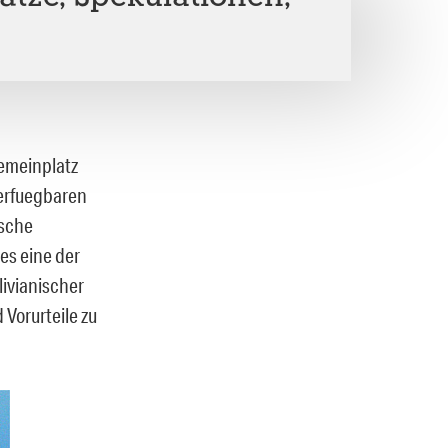
gemeinplatz
verfuegbaren
ische
es eine der
livianischer
 Vorurteile zu