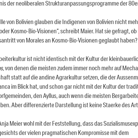
nis der neoliberalen Strukturanpassungsprogramme der 80er
lle von Bolivien glauben die Indigenen von Bolivien nicht mehr
oder Kosmo-Bio-Visionen“, schreibt Maier. Hat sie gefragt, ob
antritt von Morales an Kosmo-Bio-Visionen geglaubt haben?
eiterkultur ist nicht identisch mit der Kultur der kleinbauerl
s
, von denen die meisten zudem immer noch mehr auf Mecha
haft statt auf die andine Agrarkultur setzen, die der Aussenm
ca im Blick hat, und schon gar nicht mit der Kultur der tradi
rfgemeinden, den Ayllus, auch wenn die meisten Bergarbeit
en. Aber differenzierte Darstellung ist keine Staerke des Art
Anja Meier wohl mit der Feststellung, dass das Sozialismuse
esichts der vielen pragmatischen Kompromisse mit dem