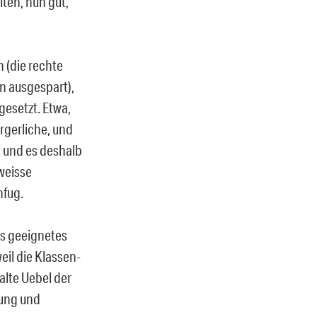
ten, nun gut,
n (die rechte
n ausgespart),
gesetzt. Etwa,
ergerliche, und
ei und es deshalb
weisse
nfug.
ls geeignetes
il die Klassen-
 alte Uebel der
zung und