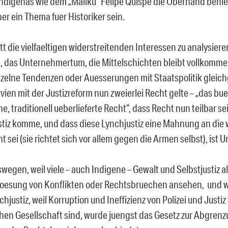
Indígenas wie dem „Mallku“ Felipe Quispe die Oberhand behiel
er ein Thema fuer Historiker sein.
t die vielfaeltigen widerstreitenden Interessen zu analysiere
, das Unternehmertum, die Mittelschichten bleibt vollkomme
zelne Tendenzen oder Auesserungen mit Staatspolitik gleich
ivien mit der Justizreform nun zweierlei Recht gelte – „das bu
e, traditionell ueberlieferte Recht“, dass Recht nun teilbar s
stiz komme, und dass diese Lynchjustiz eine Mahnung an die 
 sei (sie richtet sich vor allem gegen die Armen selbst), ist U
wegen, weil viele – auch Indigene – Gewalt und Selbstjustiz a
 Loesung von Konflikten oder Rechtsbruechen ansehen, und we
chjustiz, weil Korruption und Ineffizienz von Polizei und Justiz
chen Gesellschaft sind, wurde juengst das Gesetz zur Abgren