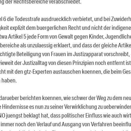
g der Rechtsbereiche verabschiedet.
el 6 die Todesstrafe ausdruecklich verbietet, und bei Zuwider
keit explizit dem buergerlichen Recht und nicht der indigenen
twa Artikel 5 jede Form von Gewalt gegen Kinder, Jugendliche
bereiche als unzulaessig erklaert, und dass der gleiche Artike
chtigte Beteiligung von Frauen im Justizapparat vorschreibt
eweit der Justizalltag von diesen Prinzipien noch entfernt ist
eicht mit den gtz-Experten austauschen koennen, die beim Ge
n haben.
 darueber berichten koennen, wie schwer der Weg zu dem ne
 Hindernisse es nun zu seiner Verwirklichung zu ueberwinden
O juengst beklagt hat, dass politischer Einfluss wie auch wir
 immer noch den Verlauf und Ausgang von Verfahren beeinflu