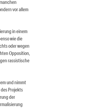
n manchen
ondern vor allem
ierung in einem
enso wie die
echts oder wegen
chten Opposition,
egen rassistische
blem und nimmt
n des Projekts
erung der
ormalisierung