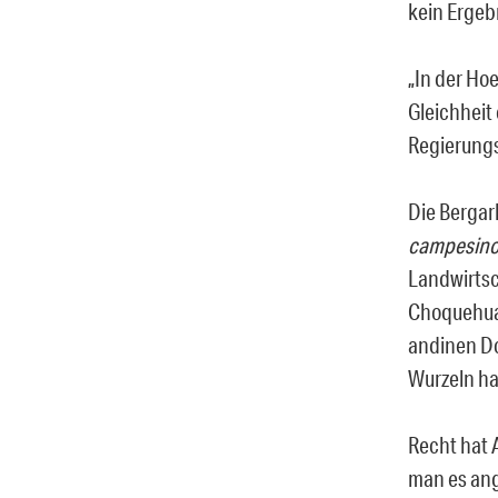
kein Ergeb
„In der Hoe
Gleichheit 
Regierungs
Die Bergarb
campesino
Landwirtsc
Choquehuan
andinen Do
Wurzeln hab
Recht hat 
man es ang