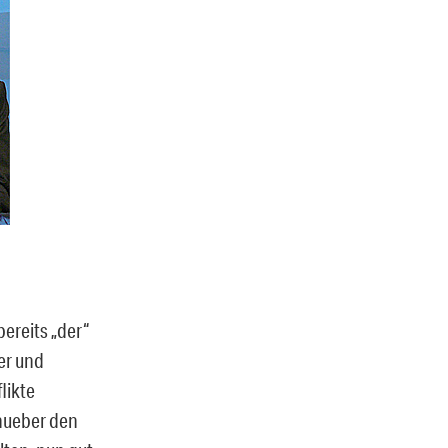
ereits „der“
er und
likte
nueber den