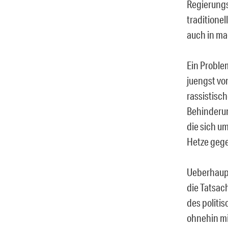
Regierungs
traditione
auch in ma
Ein Proble
juengst vo
rassistisc
Behinderun
die sich u
Hetze gege
Ueberhaupt
die Tatsach
des politis
ohnehin mi