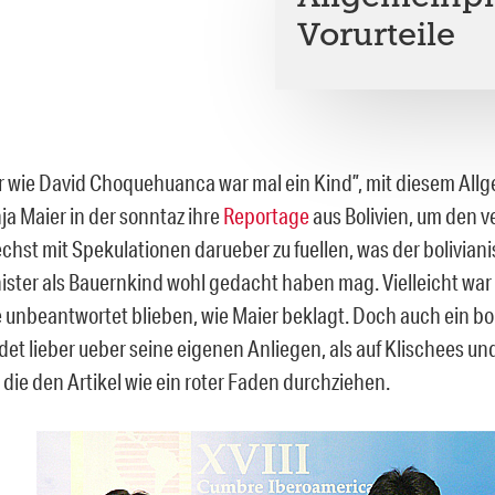
Vorurteile
r wie David Choquehuanca war mal ein Kind”, mit diesem All
ja Maier in der sonntaz ihre
Reportage
aus Bolivien, um den 
echst mit Spekulationen darueber zu fuellen, was der bolivian
ster als Bauernkind wohl gedacht haben mag. Vielleicht war 
e unbeantwortet blieben, wie Maier beklagt. Doch auch ein bo
det lieber ueber seine eigenen Anliegen, als auf Klischees und
die den Artikel wie ein roter Faden durchziehen.