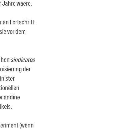
 Jahre waere.
 an Fortschritt,
 sie vor dem
ichen
sindicatos
nisierung der
inister
tionellen
er andine
ikels.
xperiment (wenn