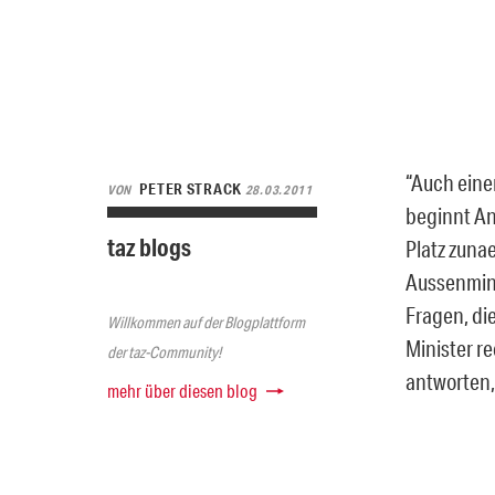
“Auch eine
PETER STRACK
VON
28.03.2011
beginnt An
taz blogs
Platz zuna
Aussenmini
Fragen, di
Willkommen auf der Blogplattform
Minister re
der taz-Community!
antworten, 
mehr über diesen blog