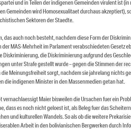
partei und in Teilen der indigenen Gemeinden virulent ist (i
llen Gemeinden wird Homosexualitaet durchaus akzeptiert), s
chistischen Sektoren der Staedte.
m, das auch noch besteht, nachdem diese Form der Diskrimin
n der MAS-Mehrheit im Parlament verabschiedeten Gesetz eb
he Diskriminierung, die Diskriminierung aufgrund des Geschl
gen unter Strafe gestellt wurde – gegen die Stimmen der re
m die Meinungsfreiheit sorgt, nachdem sie jahrelang nichts g
n die indigenen Minister in den Massenmedien getan hat.
 vernachlaessigt Maier bisweilen die Ursachen fuer ein Pro
e, dass es noch nicht geloest ist, als Beleg fuer das Scheiter
chen und kulturellen Wandels. So als ob die weitere Prekarisi
serablen Arbeit in den bolivianischen Bergwerken durch Inf