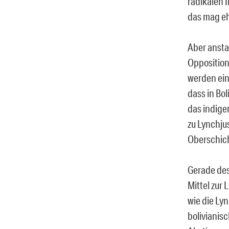
radikalen 
das mag eh
Aber anstat
Opposition
werden ein
dass in Bol
das indigen
zu Lynchju
Oberschicht
Gerade des
Mittel zur
wie die Lyn
bolivianis