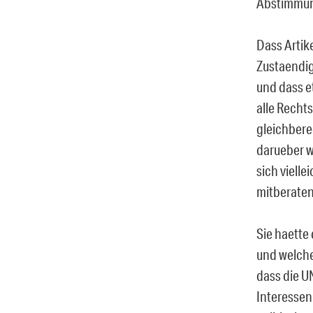
Abstimmun
Dass Artik
Zustaendig
und dass e
alle Rechts
gleichbere
darueber wi
sich viell
mitberate
Sie haette
und welche
dass die UN
Interessen