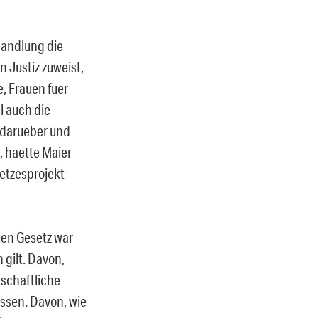
handlung die
 Justiz zuweist,
, Frauen fuer
l auch die
, darueber und
, haette Maier
setzesprojekt
uen Gesetz war
 gilt. Davon,
tschaftliche
ssen. Davon, wie