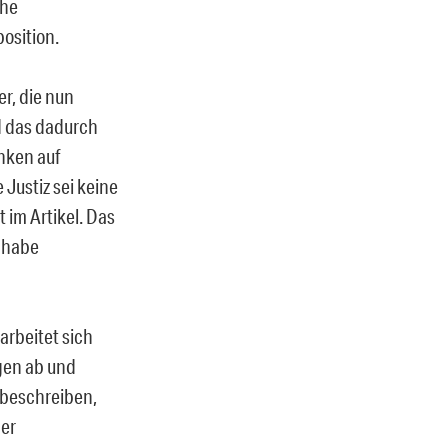
che
osition.
er, die nun
nd das dadurch
inken auf
 Justiz sei keine
 im Artikel. Das
r habe
arbeitet sich
gen ab und
u beschreiben,
der