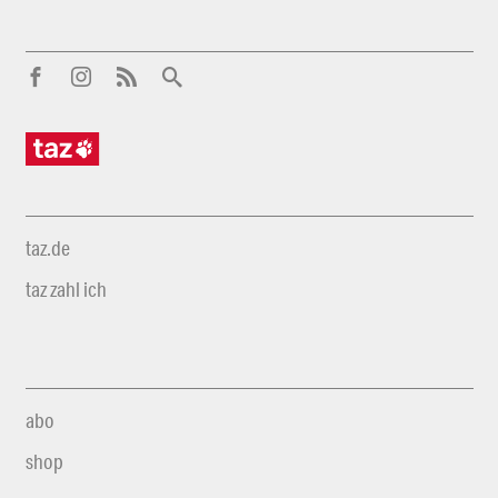
taz.de
taz zahl ich
abo
shop