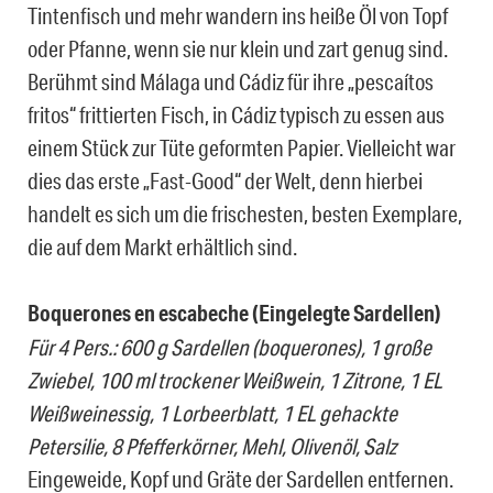
Tintenfisch und mehr wandern ins heiße Öl von Topf
oder Pfanne, wenn sie nur klein und zart genug sind.
Berühmt sind Málaga und Cádiz für ihre „pescaítos
fritos“ frittierten Fisch, in Cádiz typisch zu essen aus
einem Stück zur Tüte geformten Papier. Vielleicht war
dies das erste „Fast-Good“ der Welt, denn hierbei
handelt es sich um die frischesten, besten Exemplare,
die auf dem Markt erhältlich sind.
Boquerones en escabeche (Eingelegte Sardellen)
Für 4 Pers.: 600 g Sardellen (boquerones), 1 große
Zwiebel, 100 ml trockener Weißwein, 1 Zitrone, 1 EL
Weißweinessig, 1 Lorbeerblatt, 1 EL gehackte
Petersilie, 8 Pfefferkörner, Mehl, Olivenöl, Salz
Eingeweide, Kopf und Gräte der Sardellen entfernen.