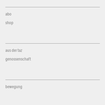
abo
shop
aus der taz
genossenschaft
bewegung