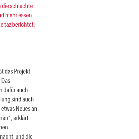
h die schlechte
and mehr essen
e taz berichtet:
ßt das Projekt
. Das
en dafür auch
klung sind auch
en etwas Neues an
en“ , erklärt
inen
macht, und die