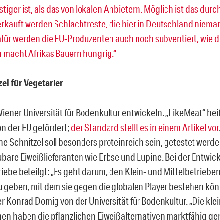
tiger ist, als das von lokalen Anbietern. Möglich ist das durc
Verkauft werden Schlachtreste, die hier in Deutschland niem
dafür werden die EU-Produzenten auch noch subventiert, wie di
h macht Afrikas Bauern hungrig.“
zel für Vegetarier
Wiener Universität für Bodenkultur entwickeln. „LikeMeat“ hei
on der EU gefördert;
der Standard stellt es in einem Artikel vor
he Schnitzel soll besonders proteinreich sein, getestet werd
ubare Eiweißlieferanten wie Erbse und Lupine. Bei der Entwic
riebe beteilgt: „Es geht darum, den Klein- und Mittelbetrieb
u geben, mit dem sie gegen die globalen Player bestehen könn
er Konrad Domig von der Universität für Bodenkultur. „Die kle
n haben die pflanzlichen Eiweißalternativen marktfähig ge