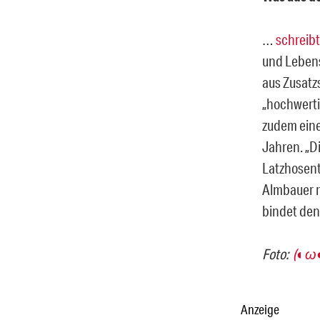
…
schreib
und Lebens
aus Zusatzs
„hochwerti
zudem ein
Jahren. „D
Latzhosent
Almbauer r
bindet den
Foto:
(◐ω◐)
Anzeige