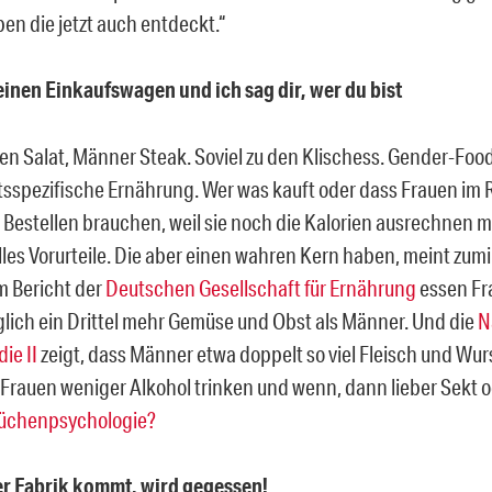
en die jetzt auch entdeckt.“
einen Einkaufswagen und ich sag dir, wer du bist
en Salat, Männer Steak. Soviel zu den Klischess. Gender-Foo
sspezifische Ernährung. Wer was kauft oder dass Frauen im 
 Bestellen brauchen, weil sie noch die Kalorien ausrechnen 
lles Vorurteile. Die aber einen wahren Kern haben, meint zumi
 Bericht der
Deutschen Gesellschaft für Ernährung
essen Fr
äglich ein Drittel mehr Gemüse und Obst als Männer. Und die
N
ie II
zeigt, dass Männer etwa doppelt so viel Fleisch und Wu
 Frauen weniger Alkohol trinken und wenn, dann lieber Sekt 
Küchenpsychologie?
er Fabrik kommt, wird gegessen!