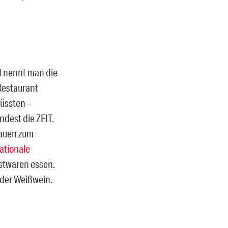
d nennt man die
Restaurant
müssten –
ndest die ZEIT.
auen zum
ationale
rstwaren essen.
oder Weißwein.