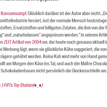
t Konsumsumpf
. Glücklich darüber ist der Autor aber nicht: „
mittelindustrie forciert, isst der normale Mensch heutzutag
toffen, Ersatzstoffen und billigsten Zutaten, die ihm von der
g“ und „naturbelassen“ angepriesen werden.“ In seinem Artikel
en
ZEIT Artikel von 2004
vor, der heute noch genauso aktuell i
ie Werbung lügt, wenn sie glückliche Kühe suggeriert, die von
rägern gehütet werden. Keine Kuh wird mehr von Hand gemo
ollt am Morgen den Käse ins Tal, und auch der Maître Chocola
 Schokoladenhasen nicht persönlich die Glockenschleife um.
 FiFi’s Toy Station(●_●)