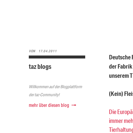
VON
17.04.2011
Deutsche F
taz blogs
der Fabrik
unserem T
Willkommen auf der Blogplattform
(Kein) Flei
der taz-Community!
mehr über diesen blog
Die Europä
immer mehr
Tierhaltung