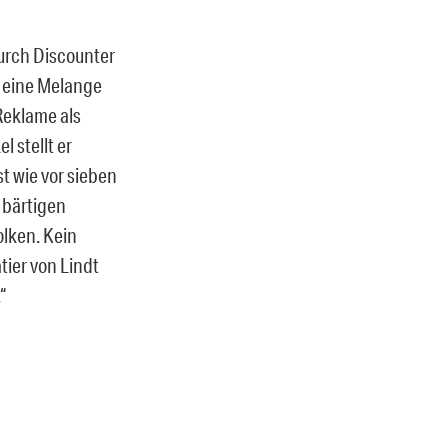
Durch Discounter
e eine Melange
 Reklame als
 stellt er
st wie vor sieben
 bärtigen
lken. Kein
tier von Lindt
“