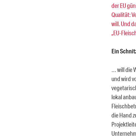
der EU güns
Qualität: 
will. Und 
„EU-Fleisc
Ein Schnit
… will die 
und wird v
vegetarisc
lokal anba
Fleischbet
die Hand z
Projektleit
Unternehme