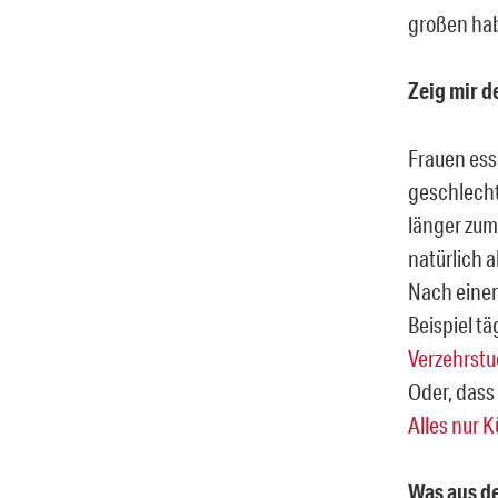
großen hab
Zeig mir d
Frauen ess
geschlecht
länger zum
natürlich a
Nach einem
Beispiel t
Verzehrstud
Oder, dass
Alles nur 
Was aus d