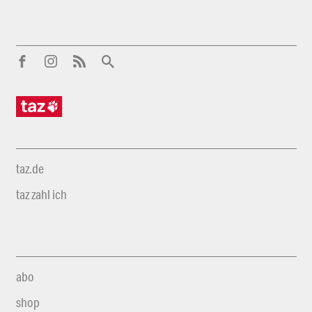
taz.de
taz zahl ich
abo
shop