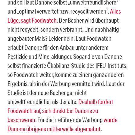
und soll laut Danone selbst „umwelt­freund­li­che­rer“
und „opti­mal ver­wer­tet bzw. recy­celt wer­den“.
Alles
Lüge, sagt Foodwatch
. Der Becher wird überhaupt
nicht recycelt, sondern verbrannt. Und nachhaltig
angebauter Mais? Leider nein: Laut Foodwatch
erlaubt Danone für den Anbau unter anderem
Pestizide und Mineraldünger. Sogar die von Danone
selbst finanzierte Ökobilanz-Studie des IFEU-Instituts,
so Foodwatch weiter, komme zu einem ganz anderen
Ergebnis, als in der Werbung vermittelt wird. Laut der
Studie ist der neue Becher gar nicht
umweltfreundlicher als der alte.
Deshalb fordert
Foodwatch auf, sich direkt bei Danone zu
beschweren
. Für die irreführende Werbung
wurde
Danone übrigens mittlerweile abgemahnt
.