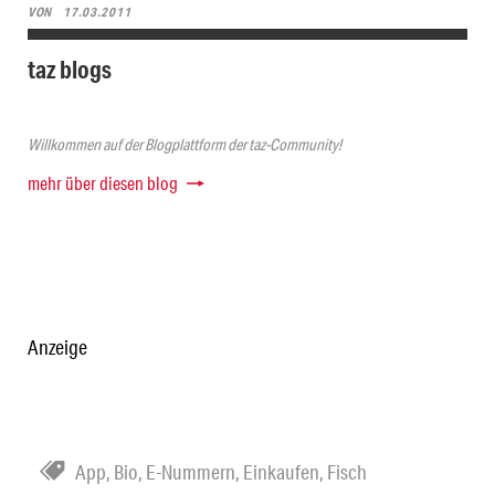
VON
17.03.2011
taz blogs
Willkommen auf der Blogplattform der taz-Community!
mehr über diesen blog
Anzeige
App
,
Bio
,
E-Nummern
,
Einkaufen
,
Fisch