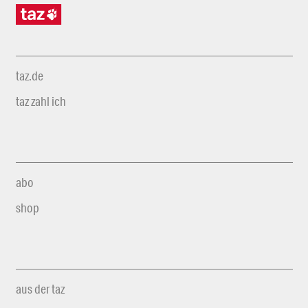
taz.de
taz zahl ich
abo
shop
aus der taz