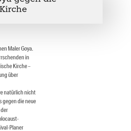
 Kirche
hen Maler Goya.
errschenden in
lische Kirche –
lung über
e natürlich nicht
is gegen die neue
 der
olocaust-
ival-Planer