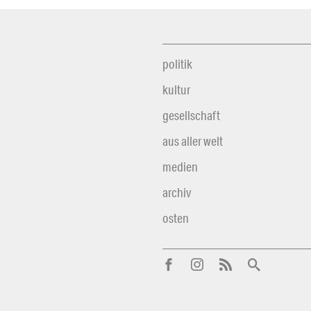
politik
kultur
gesellschaft
aus aller welt
medien
archiv
osten