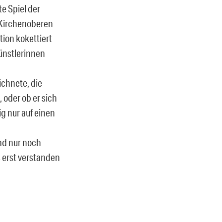
e Spiel der
 Kirchenoberen
tion kokettiert
Künstlerinnen
ichnete, die
 oder ob er sich
g nur auf einen
nd nur noch
 erst verstanden