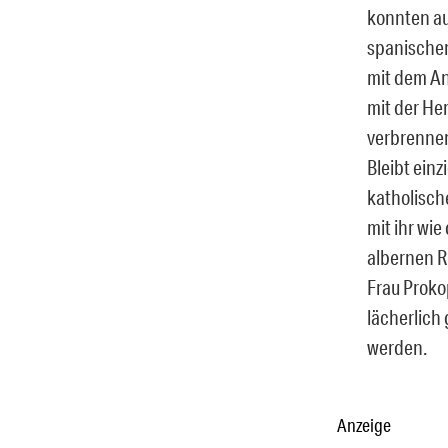
konnten au
spanischen
mit dem An
mit der He
verbrennen
Bleibt einz
katholisch
mit ihr wi
albernen R
Frau Proko
lächerlich
werden.
Anzeige