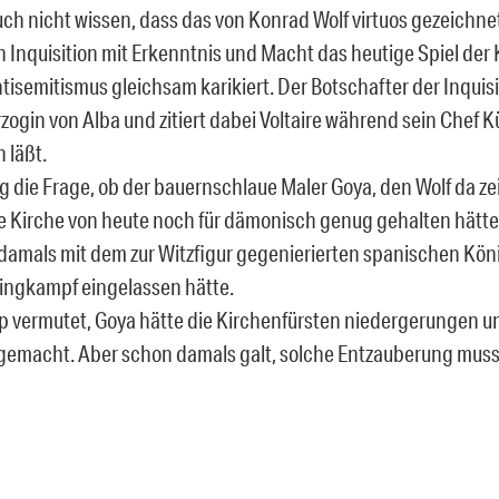
ch nicht wissen, dass das von Konrad Wolf virtuos gezeichnet
 Inquisition mit Erkenntnis und Macht das heutige Spiel der
tisemitismus gleichsam karikiert. Der Botschafter der Inquisi
rzogin von Alba und zitiert dabei Voltaire während sein Chef 
 läßt.
ig die Frage, ob der bauernschlaue Maler Goya, den Wolf da ze
e Kirche von heute noch für dämonisch genug gehalten hätte,
e damals mit dem zur Witzfigur gegenierierten spanischen Köni
ingkampf eingelassen hätte.
p vermutet, Goya hätte die Kirchenfürsten niedergerungen u
 gemacht. Aber schon damals galt, solche Entzauberung muss