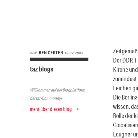
Zeitgemäß.
BEN GERTEN
VON
10.02.2009
Der DDR-Fi
taz blogs
Kirche und 
zumindest 
Leichen gi
Willkommen auf der Blogplattform
Die Berlin
der taz-Community!
wissen, da
mehr über diesen blog
Rolle der 
Globalisier
Leugner un