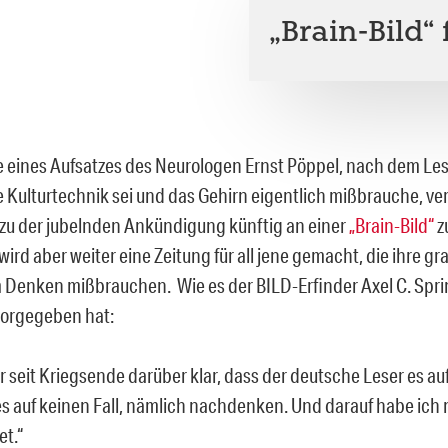
„Brain-Bild“
e eines Aufsatzes des Neurologen Ernst Pöppel, nach dem Le
e Kulturtechnik sei und das Gehirn eigentlich mißbrauche, ve
u der jubelnden Ankündigung künftig an einer
„Brain-Bild“
z
 wird aber weiter eine Zeitung für all jene gemacht, die ihre gr
 Denken mißbrauchen. Wie es der BILD-Erfinder Axel C. Spri
 vorgegeben hat:
r seit Kriegsende darüber klar, dass der deutsche Leser es auf
nes auf keinen Fall, nämlich nachdenken. Und darauf habe ich
et.“