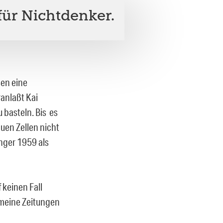
 für Nichtdenker.
sen eine
ranlaßt Kai
u basteln. Bis es
auen Zellen nicht
nger 1959 als
 keinen Fall
 meine Zeitungen