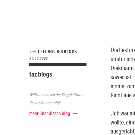
Die Lektür
LEITUNG DER BLOGS
VON
unatürlich
30.10.2009
Diekmann z
taz blogs
soweit ist,
einmal zum
Richtlinie
Willkommen auf der Blogplattform
der taz-Community!
„Ich war mi
mehr über diesen blog
wollte, ei
ausgericht