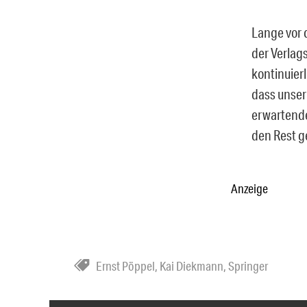
Lange vor 
der Verlags
kontinuierl
dass unser
erwartende 
den Rest 
Anzeige
Ernst Pöppel
,
Kai Diekmann
,
Springer