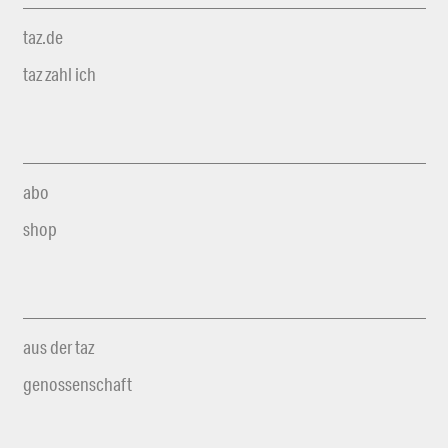
taz.de
taz zahl ich
abo
shop
aus der taz
genossenschaft