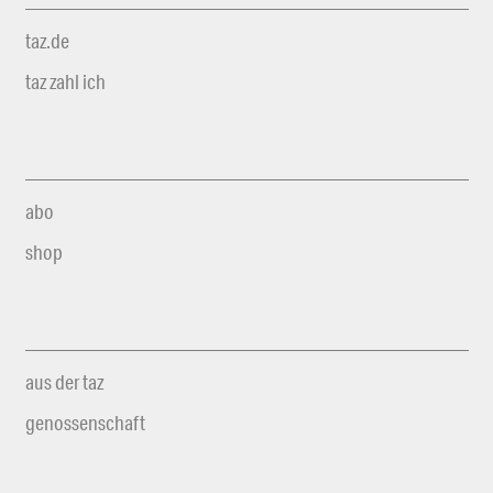
taz.de
taz zahl ich
abo
shop
aus der taz
genossenschaft