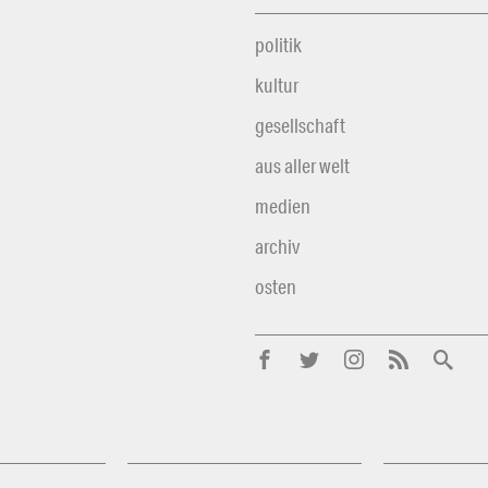
politik
kultur
gesellschaft
aus aller welt
medien
archiv
osten