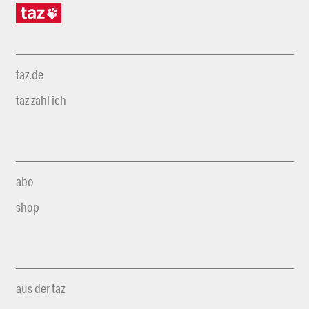
taz.de
taz zahl ich
abo
shop
aus der taz