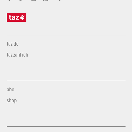
taz.de
taz zahl ich
abo
shop