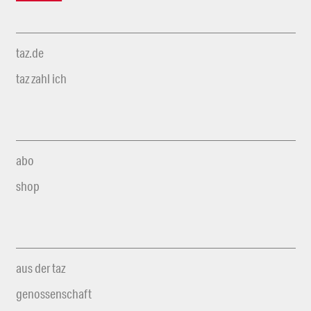
taz.de
taz zahl ich
abo
shop
aus der taz
genossenschaft