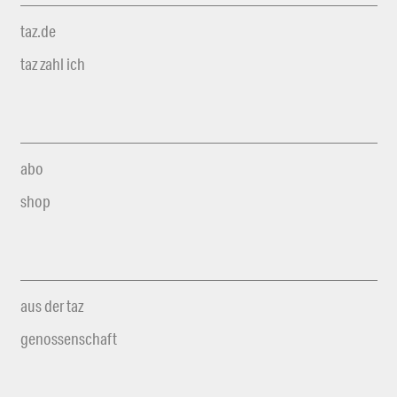
taz.de
taz zahl ich
abo
shop
aus der taz
genossenschaft