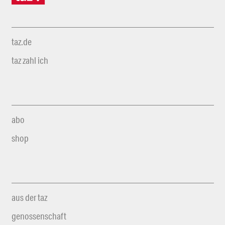
taz.de
taz zahl ich
abo
shop
aus der taz
genossenschaft