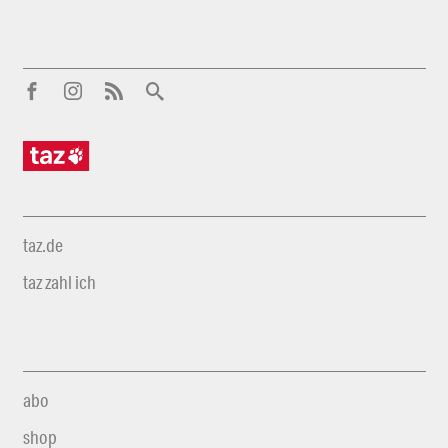
taz.de
taz zahl ich
abo
shop