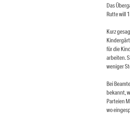
Das Überga
Rutte will
Kurz gesag
Kindergärte
für die Ki
arbeiten. 
weniger St
Bei Beamte
bekannt, w
Parteien Mi
wo eingesp