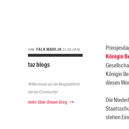
Prinsjesda
FALK MADEJA
VON
22.09.2010
Königin Be
taz blogs
Gesellscha
Königin Bea
diesen Wor
Willkommen auf der Blogplattform
der taz-Community!
Die Nieder
mehr über diesen blog
Staatsschu
stehen Ein