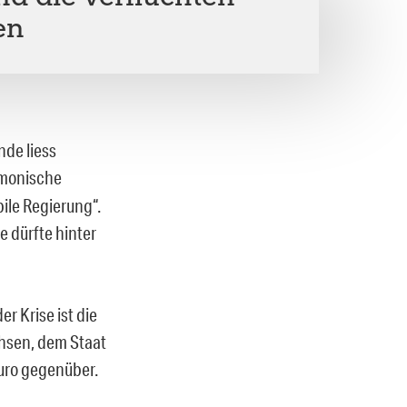
en
nde liess
rmonische
ile Regierung“.
e dürfte hinter
r Krise ist die
chsen, dem Staat
uro gegenüber.