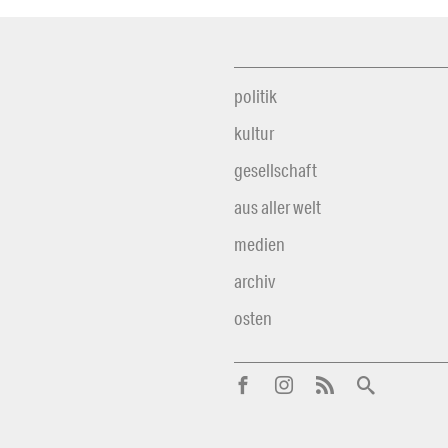
politik
kultur
gesellschaft
aus aller welt
medien
archiv
osten