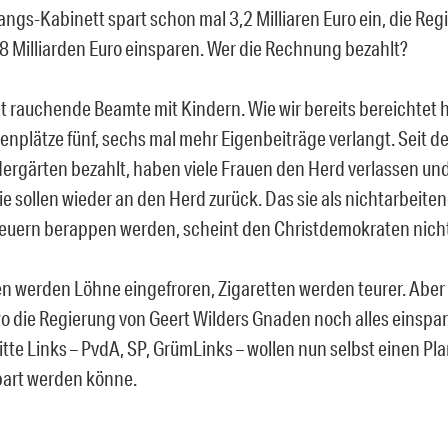
ngs-Kabinett spart schon mal 3,2 Milliaren Euro ein, die Reg
 18 Milliarden Euro einsparen. Wer die Rechnung bezahlt?
t rauchende Beamte mit Kindern. Wie wir bereits bereichtet 
nplätze fünf, sechs mal mehr Eigenbeiträge verlangt. Seit de
ndergärten bezahlt, haben viele Frauen den Herd verlassen un
Sie sollen wieder an den Herd zurück. Das sie als nichtarbeit
euern berappen werden, scheint den Christdemokraten nicht
n werden Löhne eingefroren, Zigaretten werden teurer. Aber 
o die Regierung von Geert Wilders Gnaden noch alles einspare
tte Links – PvdA, SP, GrümLinks – wollen nun selbst einen Pl
art werden könne.