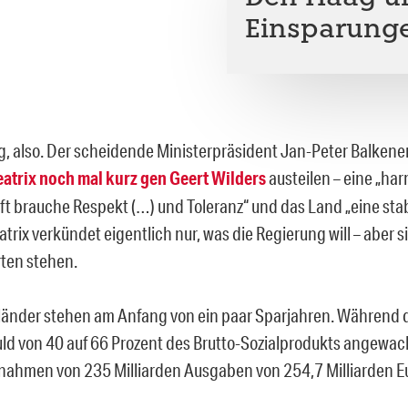
Einsparung
g, also. Der scheidende Ministerpräsident Jan-Peter Balkene
atrix noch mal kurz gen Geert Wilders
austeilen – eine „ha
ft brauche Respekt (…) und Toleranz“ und das Land „eine stab
trix verkündet eigentlich nur, was die Regierung will – aber si
ten stehen.
länder stehen am Anfang von ein paar Sparjahren. Während de
ld von 40 auf 66 Prozent des Brutto-Sozialprodukts angewa
nahmen von 235 Milliarden Ausgaben von 254,7 Milliarden E