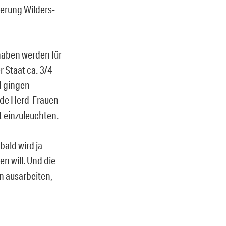
ierung Wilders-
haben werden für
r Staat ca. 3/4
d gingen
ende Herd-Frauen
 einzuleuchten.
bald wird ja
n will. Und die
an ausarbeiten,