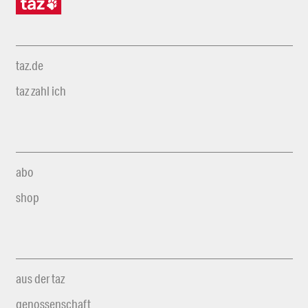
taz.de
taz zahl ich
abo
shop
aus der taz
genossenschaft