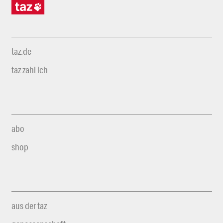
taz.de
taz zahl ich
abo
shop
aus der taz