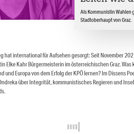
Als Kommunistin Wahlen ge
Stadtoberhaupt von Graz.
eg hat international für Aufsehen gesorgt: Seit November 2021
n Elke Kahr Bürgermeisterin im österreichischen Graz. Was 
d und Europa von dem Erfolg der KPÖ lernen? Im Dissens Pod
Ondreka über Integrität, kommunistisches Regieren und Inse
ds.