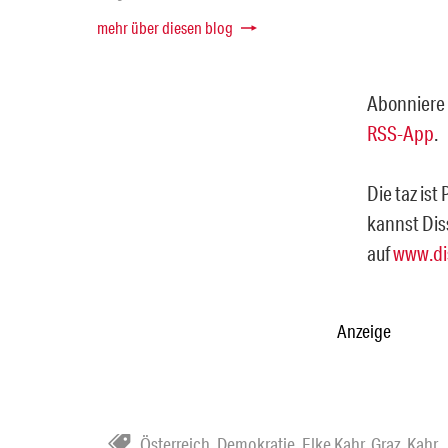
mehr über diesen blog
Abonniere 
RSS-App
.
Die taz ist
kannst Dis
auf
www.di
Anzeige
Österreich
,
Demokratie
,
Elke Kahr
,
Graz
,
Kahr