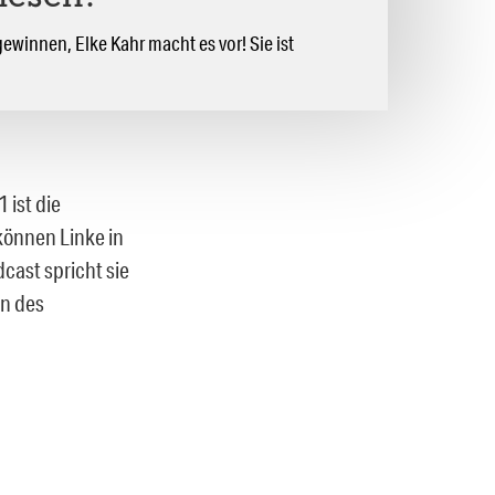
winnen, Elke Kahr macht es vor! Sie ist
 ist die
können Linke in
cast spricht sie
ln des