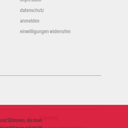
datenschutz
anmelden
einwilligungen widerrufen
futurzwei
n und Stimmen, die man
Unterstützung möglich!