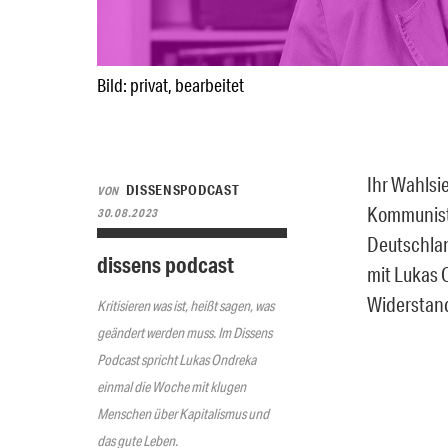
Bild: privat, bearbeitet
Ihr Wahlsi
DISSENSPODCAST
VON
Kommunisti
30.08.2023
Deutschlan
dissens podcast
mit Lukas 
Widerstan
Kritisieren was ist, heißt sagen, was
geändert werden muss. Im Dissens
Podcast spricht Lukas Ondreka
einmal die Woche mit klugen
Menschen über Kapitalismus und
das gute Leben.