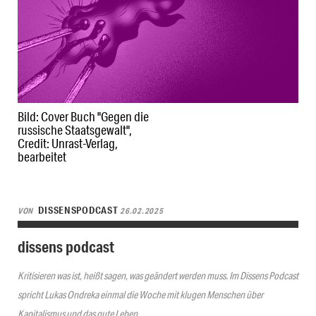
Bild: Cover Buch "Gegen die
russische Staatsgewalt",
Credit: Unrast-Verlag,
bearbeitet
DISSENSPODCAST
VON
26.02.2025
dissens podcast
Kritisieren was ist, heißt sagen, was geändert werden muss. Im Dissens Podcast
spricht Lukas Ondreka einmal die Woche mit klugen Menschen über
Kapitalismus und das gute Leben.