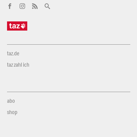
taz.de
taz zahl ich
abo
shop