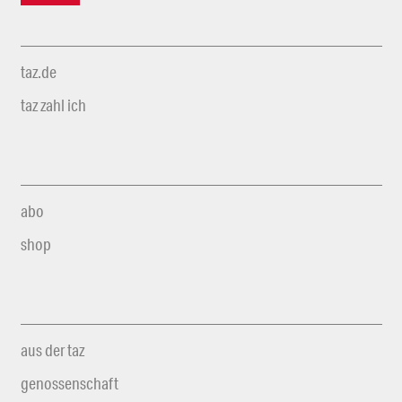
taz.de
taz zahl ich
abo
shop
aus der taz
genossenschaft