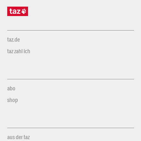
taz.de
taz zahl ich
abo
shop
aus der taz