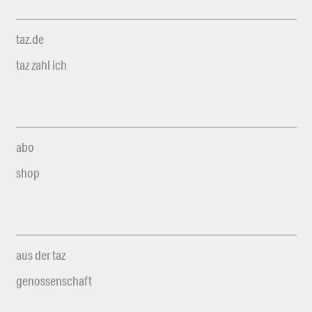
taz.de
taz zahl ich
abo
shop
aus der taz
genossenschaft