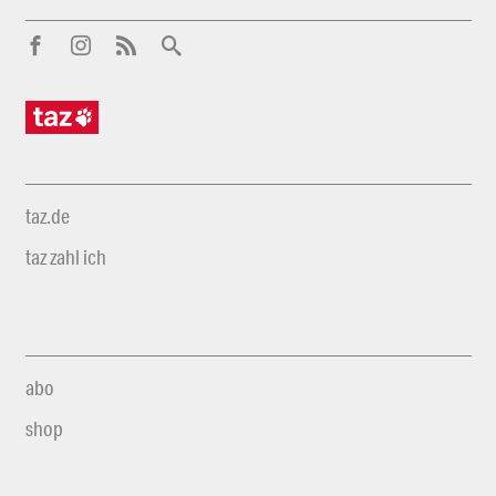
taz.de
taz zahl ich
abo
shop