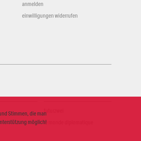
anmelden
einwilligungen widerrufen
futurzwei
n und Stimmen, die man
Unterstützung möglich!
le monde diplomatique