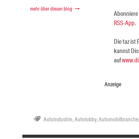
mehr über diesen blog
Abonniere 
RSS-App
.
Die taz ist
kannst Dis
auf
www.di
Anzeige
Autoindustrie
,
Autolobby
,
Automobilbranche