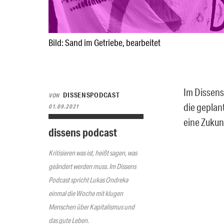
Bild: Sand im Getriebe, bearbeitet
Im Dissens
DISSENSPODCAST
VON
die geplan
01.09.2021
eine Zukun
dissens podcast
Kritisieren was ist, heißt sagen, was
geändert werden muss. Im Dissens
Podcast spricht Lukas Ondreka
einmal die Woche mit klugen
Menschen über Kapitalismus und
das gute Leben.