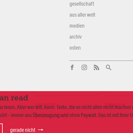
gesellschaft
aus aller welt
medien
archiv
osten
can read
aus der taz
bewegung
 lesen. Aber wer will, kann. Texte, die es nicht allen recht mache
ört – immer aus Überzeugung und ohne Paywall. Das ist mit Ihrer 
genossenschaft
gerade nicht