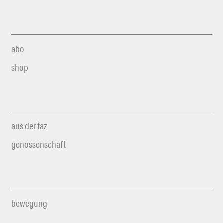
abo
shop
aus der taz
genossenschaft
bewegung