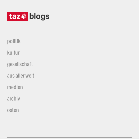
politik
kultur
gesellschaft
aus aller welt
medien
archiv
osten