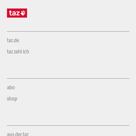
taz.de
taz zahl ich
abo
shop
aus der taz