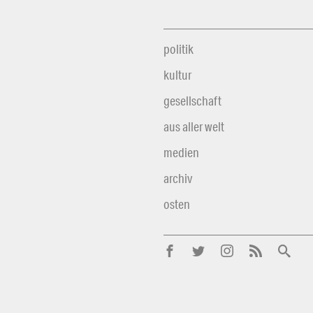
politik
kultur
gesellschaft
aus aller welt
medien
archiv
osten