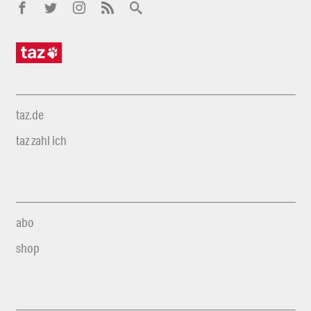
taz.de
taz zahl ich
abo
shop