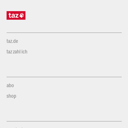
taz.de
taz zahl ich
abo
shop