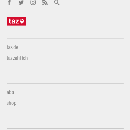
taz.de
taz zahl ich
abo
shop