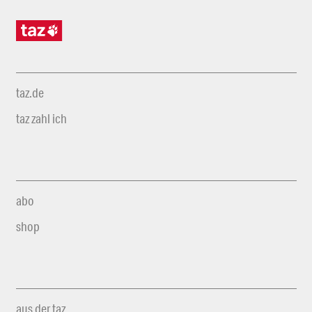
taz.de
taz zahl ich
abo
shop
aus der taz